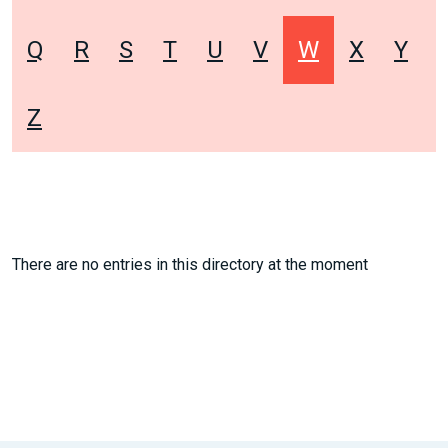
Q
R
S
T
U
V
W
X
Y
Z
There are no entries in this directory at the moment