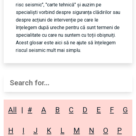
risc seismic", "carte tehnică" și auzim pe
specialiști vorbind despre siguranța clădirilor sau
despre acțiuni de intervenție pe care le
înțelegem după ureche pentru că sunt termeni de
specialitate cu care nu suntem cu toții obișnuiți.
Acest glosar este aici să ne ajute să înțelegem
riscul seismic mult mai simplu.
All
|
#
A
B
C
D
E
F
G
H
I
J
K
L
M
N
O
P