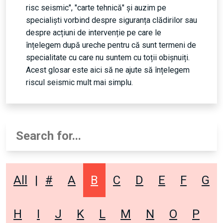
risc seismic", "carte tehnică" și auzim pe
specialiști vorbind despre siguranța clădirilor sau
despre acțiuni de intervenție pe care le
înțelegem după ureche pentru că sunt termeni de
specialitate cu care nu suntem cu toții obișnuiți.
Acest glosar este aici să ne ajute să înțelegem
riscul seismic mult mai simplu.
All
|
#
A
B
C
D
E
F
G
H
I
J
K
L
M
N
O
P