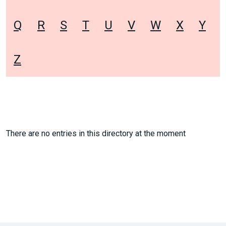
Q
R
S
T
U
V
W
X
Y
Z
There are no entries in this directory at the moment