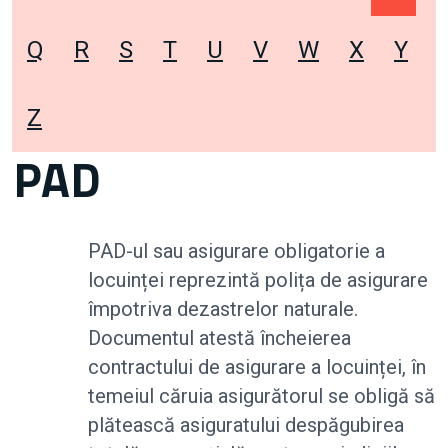
Q
R
S
T
U
V
W
X
Y
Z
PAD
PAD-ul sau asigurare obligatorie a
locuinței reprezintă polița de asigurare
împotriva dezastrelor naturale.
Documentul atestă încheierea
contractului de asigurare a locuinței, în
temeiul căruia asigurătorul se obligă să
plătească asiguratului despăgubirea