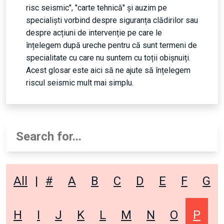
risc seismic", "carte tehnică" și auzim pe
specialiști vorbind despre siguranța clădirilor sau
despre acțiuni de intervenție pe care le
înțelegem după ureche pentru că sunt termeni de
specialitate cu care nu suntem cu toții obișnuiți.
Acest glosar este aici să ne ajute să înțelegem
riscul seismic mult mai simplu.
All
|
#
A
B
C
D
E
F
G
H
I
J
K
L
M
N
O
P