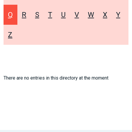
Q
R
S
T
U
V
W
X
Y
Z
There are no entries in this directory at the moment