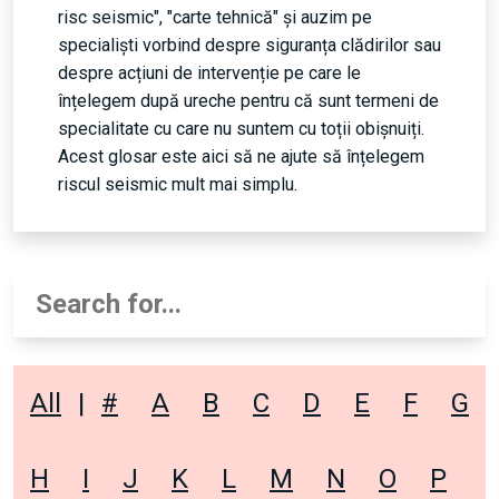
risc seismic", "carte tehnică" și auzim pe
specialiști vorbind despre siguranța clădirilor sau
despre acțiuni de intervenție pe care le
înțelegem după ureche pentru că sunt termeni de
specialitate cu care nu suntem cu toții obișnuiți.
Acest glosar este aici să ne ajute să înțelegem
riscul seismic mult mai simplu.
All
|
#
A
B
C
D
E
F
G
H
I
J
K
L
M
N
O
P