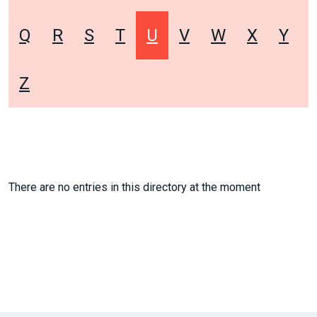
Q
R
S
T
U
V
W
X
Y
Z
There are no entries in this directory at the moment