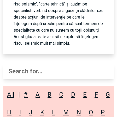
risc seismic", "carte tehnică" și auzim pe
specialiști vorbind despre siguranța clădirilor sau
despre acțiuni de intervenție pe care le
înțelegem după ureche pentru că sunt termeni de
specialitate cu care nu suntem cu toții obișnuiți.
Acest glosar este aici să ne ajute să înțelegem
riscul seismic mult mai simplu.
All
|
#
A
B
C
D
E
F
G
H
I
J
K
L
M
N
O
P