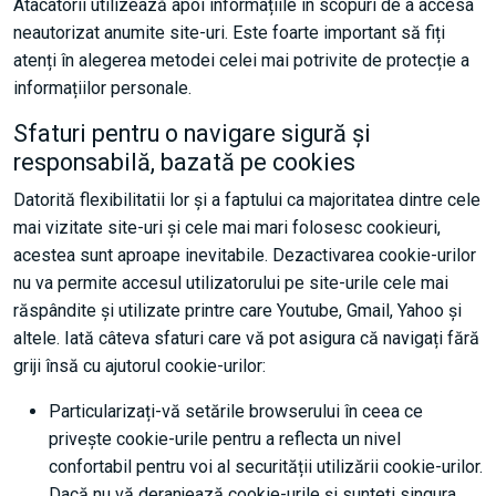
Atacatorii utilizează apoi informațiile în scopuri de a accesa
neautorizat anumite site-uri. Este foarte important să fiți
atenți în alegerea metodei celei mai potrivite de protecție a
informațiilor personale.
Sfaturi pentru o navigare sigură și
responsabilă, bazată pe cookies
Datorită flexibilitatii lor și a faptului ca majoritatea dintre cele
mai vizitate site-uri și cele mai mari folosesc cookieuri,
acestea sunt aproape inevitabile. Dezactivarea cookie-urilor
nu va permite accesul utilizatorului pe site-urile cele mai
răspândite și utilizate printre care Youtube, Gmail, Yahoo și
altele. Iată câteva sfaturi care vă pot asigura că navigați fără
griji însă cu ajutorul cookie-urilor:
Particularizați-vă setările browserului în ceea ce
privește cookie-urile pentru a reflecta un nivel
confortabil pentru voi al securității utilizării cookie-urilor.
Dacă nu vă deranjează cookie-urile și sunteți singura