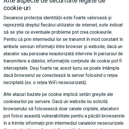
Alte aspecte de securitate legate de
cookie-uri
Deoarece protecția identității este foarte valoroasă și
reprezintă dreptul fiecărui utilizator de internet, este indicat
să se știe ce eventuale probleme pot crea cookieurile.
Pentru că prin intermediul lor se transmit în mod constant în
ambele sensuri informații între browser și website, dacă un
atacator sau persoana neautorizată intervine în parcursul de
transmitere a datelor, informațiile conținute de cookie pot fi
interceptate. Deși foarte rar, acest lucru se poate întâmpla
dacă browserul se conectează la server folosind o rețea
necriptată (ex: o rețea WiFi nesecurizată).
Alte atacuri bazate pe cookie implică setări greșite ale
cookieurilor pe servere. Dacă un website nu solicită
browserului să folosească doar canale criptate, atacatorii
pot folosi această vulnerabilitate pentru a păcăli browserele
în a trimite informații prin intermediul canalelor nesecurizate.