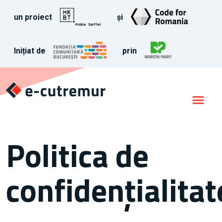
un proiect
și
Inițiat de
prin
Politica de
confidențialitat