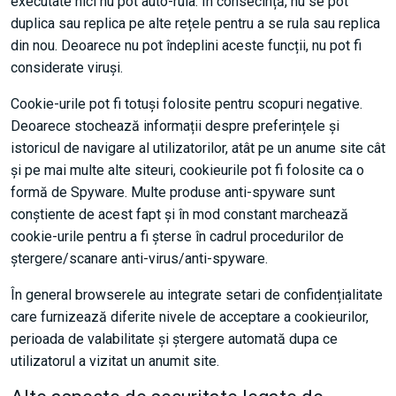
executate nici nu pot auto-rula. În consecință, nu se pot
duplica sau replica pe alte rețele pentru a se rula sau replica
din nou. Deoarece nu pot îndeplini aceste funcții, nu pot fi
considerate viruși.
Cookie-urile pot fi totuși folosite pentru scopuri negative.
Deoarece stochează informații despre preferințele și
istoricul de navigare al utilizatorilor, atât pe un anume site cât
și pe mai multe alte siteuri, cookieurile pot fi folosite ca o
formă de Spyware. Multe produse anti-spyware sunt
conștiente de acest fapt și în mod constant marchează
cookie-urile pentru a fi șterse în cadrul procedurilor de
ștergere/scanare anti-virus/anti-spyware.
În general browserele au integrate setari de confidențialitate
care furnizează diferite nivele de acceptare a cookieurilor,
perioada de valabilitate și ștergere automată dupa ce
utilizatorul a vizitat un anumit site.