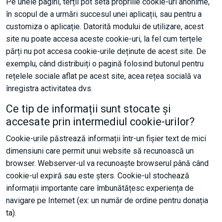
Pe unele pagini, terții pot seta propriile cookie-uri anonime,
în scopul de a urmări succesul unei aplicații, sau pentru a
customiza o aplicație. Datorită modului de utilizare, acest
site nu poate accesa aceste cookie-uri, la fel cum terțele
părți nu pot accesa cookie-urile deținute de acest site. De
exemplu, când distribuiți o pagină folosind butonul pentru
rețelele sociale aflat pe acest site, acea rețea socială va
înregistra activitatea dvs.
Ce tip de informații sunt stocate și
accesate prin intermediul cookie-urilor?
Cookie-urile păstrează informații într-un fișier text de mici
dimensiuni care permit unui website să recunoască un
browser. Webserver-ul va recunoaște browserul până când
cookie-ul expiră sau este șters. Cookie-ul stochează
informații importante care îmbunătățesc experiența de
navigare pe Internet (ex: un număr de ordine pentru donația
ta).