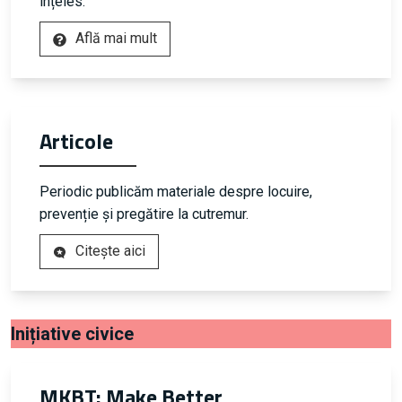
înțeles.
Află mai mult
Articole
Periodic publicăm materiale despre locuire,
prevenție și pregătire la cutremur.
Citește aici
Inițiative civice
MKBT: Make Better