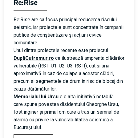
Re:Rise
Re:Rise are ca focus principal reducerea riscului
seismic, iar proiectele sunt concentrate în campanii
publice de conștientizare și acțiuni civice
comunitare.
Unul dintre proiectele recente este proiectul
DupăCutremur.ro
ce ilustrează amprenta clădirilor
vulnerabile (RS I, U1, U2, U3, RS II), cât și aria
aproximativă în caz de colaps a acestor clădiri,
precum și segmentele de drum în risc de blocaj din
cauza dărâmăturilor.
Memorialul lui Ursu
e o altă inițiativă notabilă,
care spune povestea disidentului Gheorghe Ursu,
fost inginer și primul om care a tras un semnal de
alarmă cu privire la vulnerabilitatea seismică a
Bucureștiului.