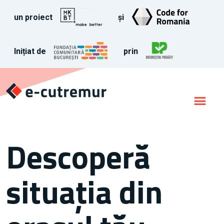
un proiect
și
Inițiat de
prin
Descoperă
situația din